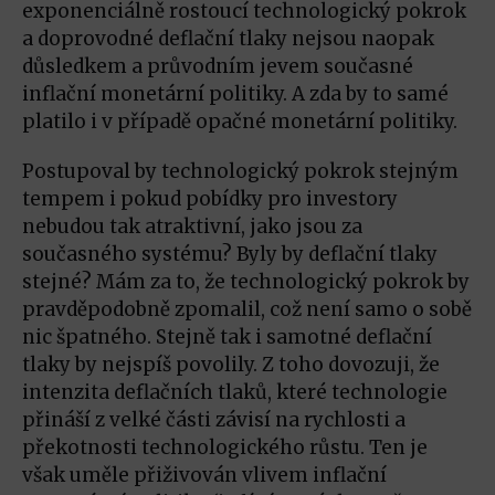
exponenciálně rostoucí technologický pokrok
a doprovodné deflační tlaky nejsou naopak
důsledkem a průvodním jevem současné
inflační monetární politiky. A zda by to samé
platilo i v případě opačné monetární politiky.
Postupoval by technologický pokrok stejným
tempem i pokud pobídky pro investory
nebudou tak atraktivní, jako jsou za
současného systému? Byly by deflační tlaky
stejné? Mám za to, že technologický pokrok by
pravděpodobně zpomalil, což není samo o sobě
nic špatného. Stejně tak i samotné deflační
tlaky by nejspíš povolily. Z toho dovozuji, že
intenzita deflačních tlaků, které technologie
přináší z velké části závisí na rychlosti a
překotnosti technologického růstu. Ten je
však uměle přiživován vlivem inflační