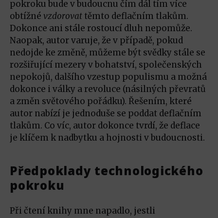
pokroku bude v budoucnu čím dál tím více
obtížné
vzdorovat
těmto deflačním tlakům.
Dokonce ani stále rostoucí dluh nepomůže.
Naopak, autor varuje, že v případě, pokud
nedojde ke změně, můžeme být svědky stále se
rozšiřující mezery v bohatství, společenských
nepokojů, dalšího vzestup populismu a možná
dokonce i války a revoluce (násilných převratů
a změn světového pořádku). Řešením, které
autor nabízí je jednoduše se poddat deflačním
tlakům. Co víc, autor dokonce tvrdí, že deflace
je klíčem k nadbytku a hojnosti v budoucnosti.
Předpoklady technologického
pokroku
Při čtení knihy mne napadlo, jestli