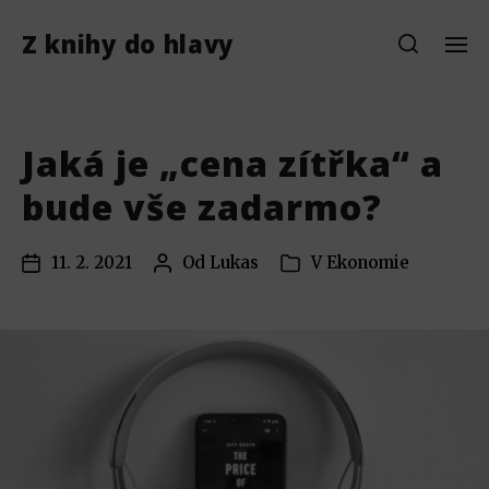
Z knihy do hlavy
Jaká je „cena zítřka“ a
bude vše zadarmo?
11. 2. 2021
Od
Lukas
V
Ekonomie