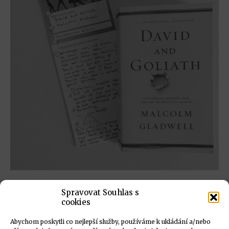
A co když to byl David, kdo byl
Spravovat Souhlas s
ve výhodě?
cookies
4. 7. 2021
Abychom poskytli co nejlepší služby, používáme k ukládání a/nebo