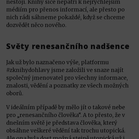
nestojí. Knihy sice nepatří k nejrychlejším
médiím pro přenos informací, ale přesto po
nich rádi sáhneme pokaždé, když se chceme
dozvědět něco nového.
Světy renesančního nadšence
Jak už bylo naznačeno výše, platformu
#zknihydohlavy jsme založili ve snaze najít
společný jmenovatel pro všechny informace,
znalosti, vědění a poznatky ze všech možných
oborů.
V ideálním případě by mělo jít o takové nebe
pro „renesančního člověka“. A to přesto, že v
dnešním světě je představa člověka, který
obsáhne veškeré vědění tak trochu utopická.
Ale ona byla dost možná stejně utopická už i