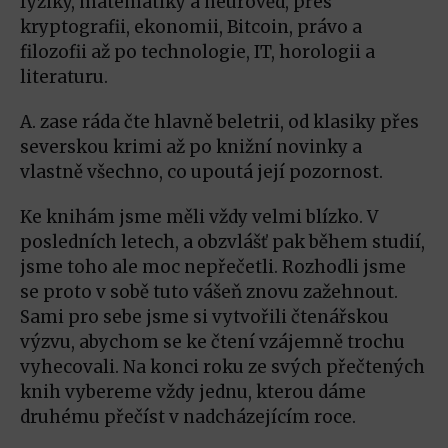
fyziky, matematiky a neurověd, přes
kryptografii, ekonomii, Bitcoin, právo a
filozofii až po technologie, IT, horologii a
literaturu.
A. zase ráda čte hlavně beletrii, od klasiky přes
severskou krimi až po knižní novinky a
vlastně všechno, co upoutá její pozornost.
Ke knihám jsme měli vždy velmi blízko. V
posledních letech, a obzvlášť pak během studií,
jsme toho ale moc nepřečetli. Rozhodli jsme
se proto v sobě tuto vášeň znovu zažehnout.
Sami pro sebe jsme si vytvořili čtenářskou
výzvu, abychom se ke čtení vzájemně trochu
vyhecovali. Na konci roku ze svých přečtených
knih vybereme vždy jednu, kterou dáme
druhému přečíst v nadcházejícím roce.