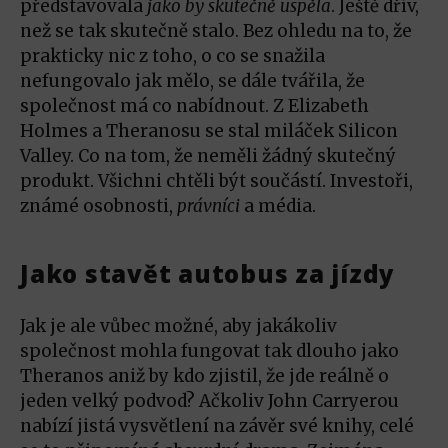
představovala
jako by skutečně uspěla
. Ještě dřív,
než se tak skutečně stalo. Bez ohledu na to, že
prakticky nic z toho, o co se snažila
nefungovalo jak mělo, se dále tvářila, že
společnost má co nabídnout. Z Elizabeth
Holmes a Theranosu se stal miláček Silicon
Valley. Co na tom, že neměli žádný skutečný
produkt. Všichni chtěli být součástí. Investoři,
známé osobnosti,
právníci
a média.
Jako stavět autobus za jízdy
Jak je ale vůbec možné, aby jakákoliv
společnost mohla fungovat tak dlouho jako
Theranos aniž by kdo zjistil, že jde reálně o
jeden velký podvod? Ačkoliv John Carryerou
nabízí jistá vysvětlení na závěr své knihy, celé