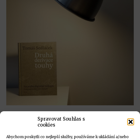
Sedláčkova migrace do
Spravovat Souhlas s
digitálního habitatu
cookies
27. 12. 2021
Abychom poskytli co nejlepší služby, používáme k ukládání a/nebo