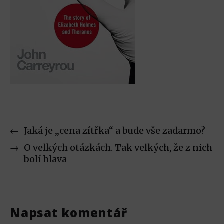
←
Jaká je „cena zítřka“ a bude vše zadarmo?
→
O velkých otázkách. Tak velkých, že z nich
bolí hlava
Napsat komentář