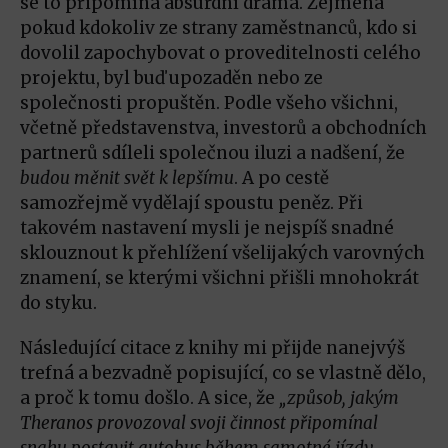
se to připomíná absurdní drama. Zejména
pokud kdokoliv ze strany zaměstnanců, kdo si
dovolil zapochybovat o proveditelnosti celého
projektu, byl buď upozaděn nebo ze
společnosti propuštěn. Podle všeho všichni,
včetně představenstva, investorů a obchodních
partnerů sdíleli společnou iluzi a nadšení, že
budou měnit svět k lepšímu
. A po cestě
samozřejmě vydělají spoustu peněz. Při
takovém nastavení mysli je nejspíš snadné
sklouznout k přehlížení všelijakých varovných
znamení, se kterými všichni přišli mnohokrát
do styku.
Následující citace z knihy mi přijde nanejvýš
trefná a bezvadně popisující, co se vlastně dělo,
a proč k tomu došlo. A sice, že
„způsob, jakým
Theranos provozoval svoji činnost připomínal
snahu postavit autobus během samotné jízdy